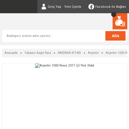
Giriş Yap
Yeni Üyelik
Facebook ile Bağlan
ARA
Anasayfa
Yabancı Kağıt Para
AMERİKA KITASI
Arjantin
Arjantin 1000 Pe