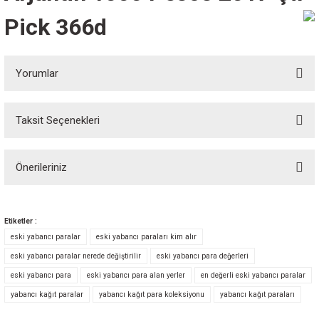
Pick 366d
Yorumlar
Taksit Seçenekleri
Bu ürüne ilk yorumu siz yapın!
Önerileriniz
Yorum Yaz
Bu ürünün fiyat bilgisi, resim, ürün açıklamalarında ve diğer konularda
yetersiz gördüğünüz noktaları öneri formunu kullanarak tarafımıza
Etiketler :
iletebilirsiniz.
eski yabancı paralar
eski yabancı paraları kim alır
Görüş ve önerileriniz için teşekkür ederiz.
eski yabancı paralar nerede değiştirilir
eski yabancı para değerleri
eski yabancı para
eski yabancı para alan yerler
en değerli eski yabancı paralar
Ürün resmi kalitesiz, bozuk veya görüntülenemiyor.
yabancı kağıt paralar
yabancı kağıt para koleksiyonu
yabancı kağıt paraları
Ürün açıklamasında eksik bilgiler bulunuyor.
Ürün bilgilerinde hatalar bulunuyor.