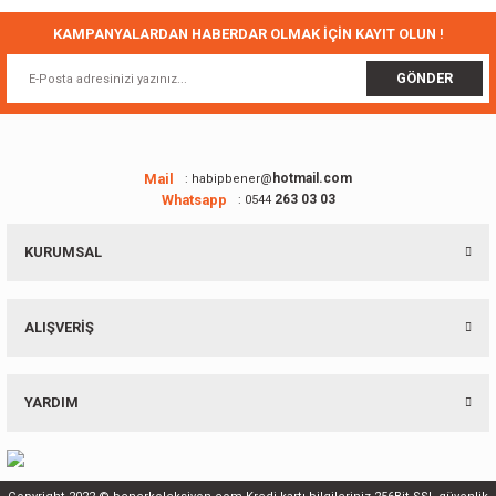
Ürün fiyatı diğer sitelerden daha pahalı.
KAMPANYALARDAN HABERDAR OLMAK İÇİN KAYIT OLUN !
Bu ürüne benzer farklı alternatifler olmalı.
GÖNDER
Mail
hotmail.com
: habipbener@
Whatsapp
263 03 03
: 0544
Gönder
KURUMSAL
ALIŞVERİŞ
YARDIM