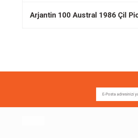
Arjantin 100 Austral 1986 Çil P
Bu ürünün fiyat bilgisi, resim, ürün açıklamalarında ve diğer k
Görüş ve önerileriniz için teşekkür ederiz.
Ürün resmi kalitesiz, bozuk veya görüntülenemiyor.
Ürün açıklamasında eksik bilgiler bulunuyor.
Ürün bilgilerinde hatalar bulunuyor.
Ürün fiyatı diğer sitelerden daha pahalı.
Bu ürüne benzer farklı alternatifler olmalı.