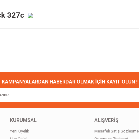
ick 327c
onularda yetersiz gördüğünüz noktaları öneri formunu kullanarak tarafımıza ileteb
Bu ürüne ilk yorumu siz yapın!
Yorum Yaz
KAMPANYALARDAN HABERDAR OLMAK İÇİN KAYIT OLUN !
KURUMSAL
ALIŞVERİŞ
Yeni Üyelik
Mesafeli Satış Sözleşme
Gönder
Üye Girişi
Ödeme ve Teslimat