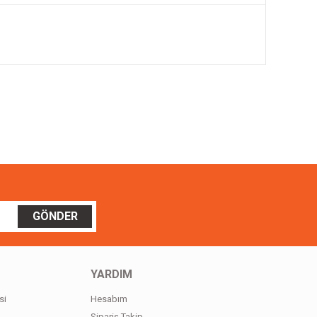
ilirsiniz.
GÖNDER
YARDIM
si
Hesabım
Sipariş Takip