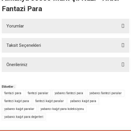
Fantazi Para
Yorumlar
Taksit Seçenekleri
Bu ürüne ilk yorumu siz yapın!
Önerileriniz
Yorum Yaz
Bu ürünün fiyat bilgisi, resim, ürün açıklamalarında ve diğer konularda
yetersiz gördüğünüz noktaları öneri formunu kullanarak tarafımıza
Etiketler :
iletebilirsiniz.
fantazi para
fantezi paralar
yabancı fantezi para
yabancı fantezi paralar
Görüş ve önerileriniz için teşekkür ederiz.
fantezi kağıt para
fantezi kağıt paralar
yabancı kağıt para
yabancı kağıt paralar
yabancı kağıt para koleksiyonu
Ürün resmi kalitesiz, bozuk veya görüntülenemiyor.
yabancı kağıt para değerleri
Ürün açıklamasında eksik bilgiler bulunuyor.
Ürün bilgilerinde hatalar bulunuyor.