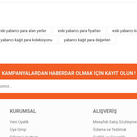
onularda yetersiz gördüğünüz noktaları öneri formunu kullanarak tarafımıza ileteb
Bu ürüne ilk yorumu siz yapın!
ski yabancı para alan yerler
eski yabancı para fiyatları
eski yabancı ka
yabancı kağıt para koleksiyonu
yabancı kağıt para değerleri
Yorum Yaz
KAMPANYALARDAN HABERDAR OLMAK İÇİN KAYIT OLUN !
Gönder
KURUMSAL
ALIŞVERİŞ
Yeni Üyelik
Mesafeli Satış Sözleşme
Üye Girişi
Ödeme ve Teslimat