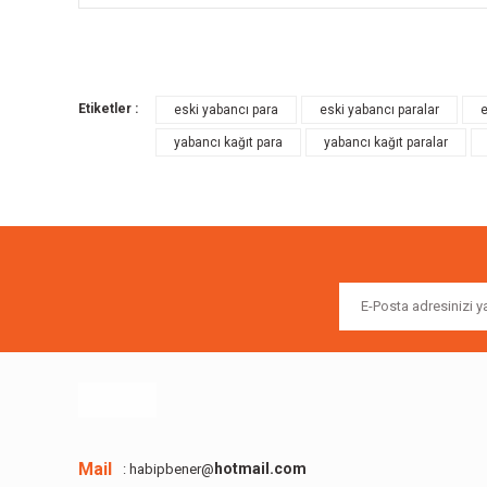
Bu ürünün fiyat bilgisi, resim, ürün açıklamalarında ve diğer k
Görüş ve önerileriniz için teşekkür ederiz.
Etiketler :
eski yabancı para
eski yabancı paralar
e
Ürün resmi kalitesiz, bozuk veya görüntülenemiyor.
yabancı kağıt para
yabancı kağıt paralar
Ürün açıklamasında eksik bilgiler bulunuyor.
Ürün bilgilerinde hatalar bulunuyor.
Ürün fiyatı diğer sitelerden daha pahalı.
Bu ürüne benzer farklı alternatifler olmalı.
Mail
hotmail.com
: habipbener@