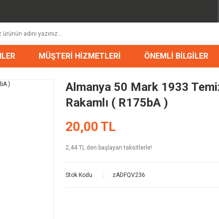
NLER
MÜŞTERİ HİZMETLERİ
ÖNEMLİ BİLGİLER
Almanya 50 Mark 1933 Temi
Rakamlı ( R175bA )
20,00 TL
2,44 TL den başlayan taksitlerle!
Stok Kodu
zADFQV236