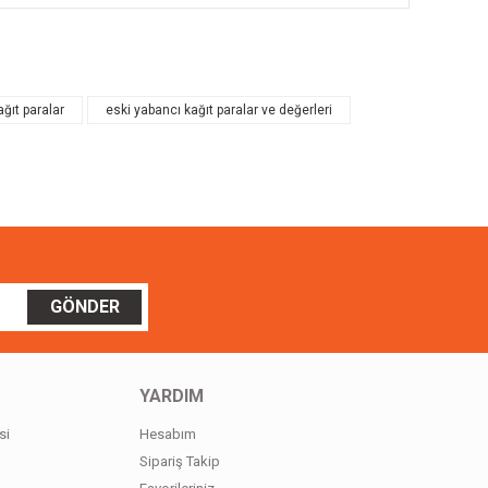
ilirsiniz.
ğıt paralar
eski yabancı kağıt paralar ve değerleri
GÖNDER
YARDIM
si
Hesabım
Sipariş Takip