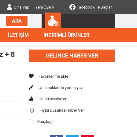
Giriş Yap
Yeni Üyelik
Facebook ile Bağlan
ARA
İLETİŞİM
İNDİRİMLİ ÜRÜNLER
z + 8
GELINCE HABER VER
Ürün hakkında yorum yaz
Ürünü tavsiye et
Fiyatı Düşünce Haber Ver
Karşılaştır