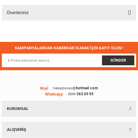
Önerileriniz
Yorum Yaz
Bu ürünün fiyat bilgisi, resim, ürün açıklamalarında ve diğer konularda
yetersiz gördüğünüz noktaları öneri formunu kullanarak tarafımıza
iletebilirsiniz.
Görüş ve önerileriniz için teşekkür ederiz.
KAMPANYALARDAN HABERDAR OLMAK İÇİN KAYIT OLUN !
Ürün resmi kalitesiz, bozuk veya görüntülenemiyor.
GÖNDER
Ürün açıklamasında eksik bilgiler bulunuyor.
Ürün bilgilerinde hatalar bulunuyor.
Ürün fiyatı diğer sitelerden daha pahalı.
Mail
hotmail.com
: habipbener@
Whatsapp
263 03 03
: 0544
Bu ürüne benzer farklı alternatifler olmalı.
KURUMSAL
ALIŞVERİŞ
Gönder