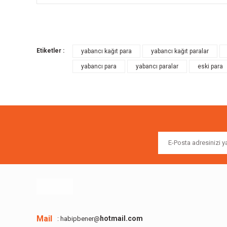
Bu ürünün fiyat bilgisi, resim, ürün açıklamalarında ve diğer k
Görüş ve önerileriniz için teşekkür ederiz.
Etiketler :
yabancı kağıt para
yabancı kağıt paralar
Ürün resmi kalitesiz, bozuk veya görüntülenemiyor.
yabancı para
yabancı paralar
eski para
Ürün açıklamasında eksik bilgiler bulunuyor.
Ürün bilgilerinde hatalar bulunuyor.
Ürün fiyatı diğer sitelerden daha pahalı.
Bu ürüne benzer farklı alternatifler olmalı.
Mail
hotmail.com
: habipbener@