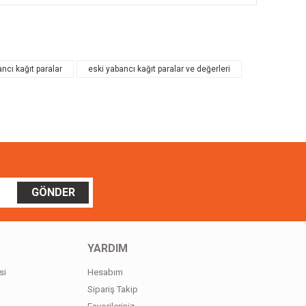
ilirsiniz.
ncı kağıt paralar
eski yabancı kağıt paralar ve değerleri
GÖNDER
YARDIM
si
Hesabım
Sipariş Takip