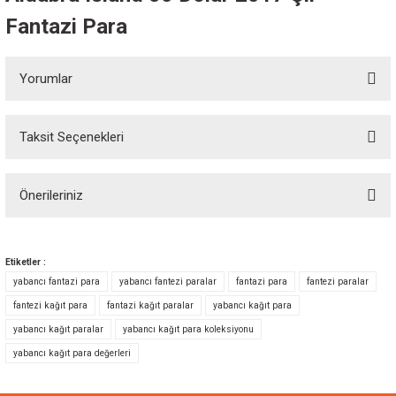
Fantazi Para
Yorumlar
Taksit Seçenekleri
Bu ürüne ilk yorumu siz yapın!
Önerileriniz
Yorum Yaz
Bu ürünün fiyat bilgisi, resim, ürün açıklamalarında ve diğer konularda
yetersiz gördüğünüz noktaları öneri formunu kullanarak tarafımıza
Etiketler :
iletebilirsiniz.
yabancı fantazi para
yabancı fantezi paralar
fantazi para
fantezi paralar
Görüş ve önerileriniz için teşekkür ederiz.
fantezi kağıt para
fantazi kağıt paralar
yabancı kağıt para
yabancı kağıt paralar
yabancı kağıt para koleksiyonu
Ürün resmi kalitesiz, bozuk veya görüntülenemiyor.
yabancı kağıt para değerleri
Ürün açıklamasında eksik bilgiler bulunuyor.
Ürün bilgilerinde hatalar bulunuyor.