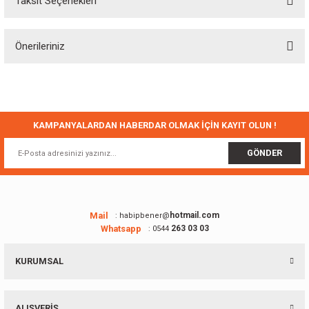
Taksit Seçenekleri
Bu ürüne ilk yorumu siz yapın!
Önerileriniz
Yorum Yaz
Bu ürünün fiyat bilgisi, resim, ürün açıklamalarında ve diğer konularda
yetersiz gördüğünüz noktaları öneri formunu kullanarak tarafımıza
iletebilirsiniz.
Görüş ve önerileriniz için teşekkür ederiz.
KAMPANYALARDAN HABERDAR OLMAK İÇİN KAYIT OLUN !
Ürün resmi kalitesiz, bozuk veya görüntülenemiyor.
GÖNDER
Ürün açıklamasında eksik bilgiler bulunuyor.
Ürün bilgilerinde hatalar bulunuyor.
Ürün fiyatı diğer sitelerden daha pahalı.
Mail
hotmail.com
: habipbener@
Whatsapp
263 03 03
: 0544
Bu ürüne benzer farklı alternatifler olmalı.
KURUMSAL
ALIŞVERİŞ