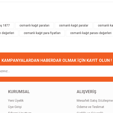
onularda yetersiz gördüğünüz noktaları öneri formunu kullanarak tarafımıza ileteb
Bu ürüne ilk yorumu siz yapın!
uş 1877
osmanlı kağıt paraları
osmanlı kağıt paralar
osmanlı kağ
ı değerleri
osmanlı kağıt para fiyatları
osmanlı kağıt parası değerleri
Yorum Yaz
KAMPANYALARDAN HABERDAR OLMAK İÇİN KAYIT OLUN !
Gönder
KURUMSAL
ALIŞVERİŞ
Yeni Üyelik
Mesafeli Satış Sözleşme
Üye Girişi
Ödeme ve Teslimat