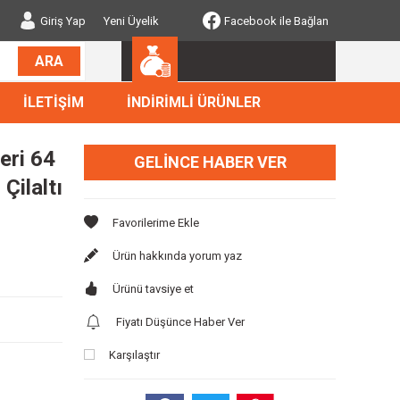
Giriş Yap
Yeni Üyelik
Facebook ile Bağlan
ARA
İLETİŞİM
İNDİRİMLİ ÜRÜNLER
eri 64
GELINCE HABER VER
Çilaltı
Ürün hakkında yorum yaz
Ürünü tavsiye et
Fiyatı Düşünce Haber Ver
Karşılaştır