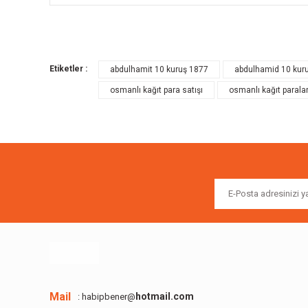
Bu ürünün fiyat bilgisi, resim, ürün açıklamalarında ve diğer k
Görüş ve önerileriniz için teşekkür ederiz.
Etiketler :
abdulhamit 10 kuruş 1877
abdulhamid 10 kur
Ürün resmi kalitesiz, bozuk veya görüntülenemiyor.
osmanlı kağıt para satışı
osmanlı kağıt paralar
Ürün açıklamasında eksik bilgiler bulunuyor.
Ürün bilgilerinde hatalar bulunuyor.
Ürün fiyatı diğer sitelerden daha pahalı.
Bu ürüne benzer farklı alternatifler olmalı.
Mail
hotmail.com
: habipbener@