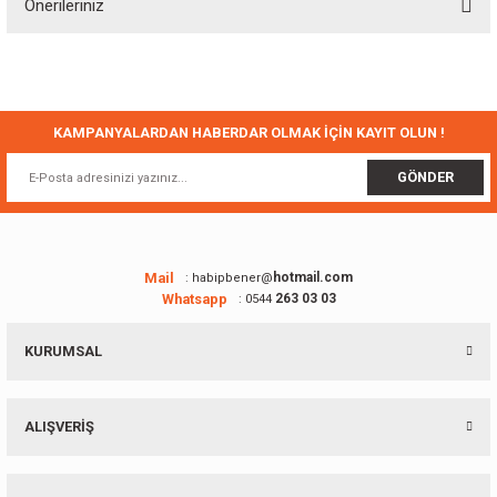
Önerileriniz
Yorum Yaz
Bu ürünün fiyat bilgisi, resim, ürün açıklamalarında ve diğer konularda
yetersiz gördüğünüz noktaları öneri formunu kullanarak tarafımıza
iletebilirsiniz.
Görüş ve önerileriniz için teşekkür ederiz.
KAMPANYALARDAN HABERDAR OLMAK İÇİN KAYIT OLUN !
Ürün resmi kalitesiz, bozuk veya görüntülenemiyor.
GÖNDER
Ürün açıklamasında eksik bilgiler bulunuyor.
Ürün bilgilerinde hatalar bulunuyor.
Ürün fiyatı diğer sitelerden daha pahalı.
Mail
hotmail.com
: habipbener@
Whatsapp
263 03 03
: 0544
Bu ürüne benzer farklı alternatifler olmalı.
KURUMSAL
ALIŞVERİŞ
Gönder