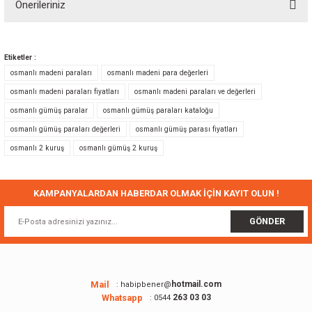
Önerileriniz
Yorum Yaz
Bu ürünün fiyat bilgisi, resim, ürün açıklamalarında ve diğer konularda
yetersiz gördüğünüz noktaları öneri formunu kullanarak tarafımıza
Etiketler :
iletebilirsiniz.
osmanlı madeni paraları
osmanlı madeni para değerleri
Görüş ve önerileriniz için teşekkür ederiz.
osmanlı madeni paraları fiyatları
osmanlı madeni paraları ve değerleri
osmanlı gümüş paralar
osmanlı gümüş paraları kataloğu
Ürün resmi kalitesiz, bozuk veya görüntülenemiyor.
osmanlı gümüş paraları değerleri
osmanlı gümüş parası fiyatları
Ürün açıklamasında eksik bilgiler bulunuyor.
osmanlı 2 kuruş
osmanlı gümüş 2 kuruş
Ürün bilgilerinde hatalar bulunuyor.
Ürün fiyatı diğer sitelerden daha pahalı.
Bu ürüne benzer farklı alternatifler olmalı.
KAMPANYALARDAN HABERDAR OLMAK İÇİN KAYIT OLUN !
GÖNDER
Gönder
Mail
hotmail.com
: habipbener@
Whatsapp
263 03 03
: 0544