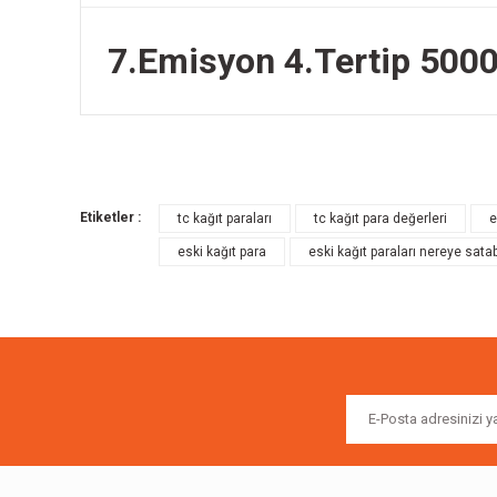
7.Emisyon 4.Tertip 5000
Bu ürünün fiyat bilgisi, resim, ürün açıklamalarında ve diğer k
Görüş ve önerileriniz için teşekkür ederiz.
Etiketler :
tc kağıt paraları
tc kağıt para değerleri
e
Ürün resmi kalitesiz, bozuk veya görüntülenemiyor.
eski kağıt para
eski kağıt paraları nereye satab
Ürün açıklamasında eksik bilgiler bulunuyor.
Ürün bilgilerinde hatalar bulunuyor.
Ürün fiyatı diğer sitelerden daha pahalı.
Bu ürüne benzer farklı alternatifler olmalı.