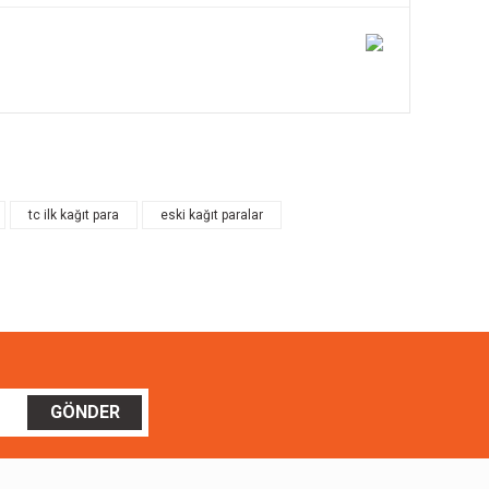
ilirsiniz.
tc ilk kağıt para
eski kağıt paralar
GÖNDER