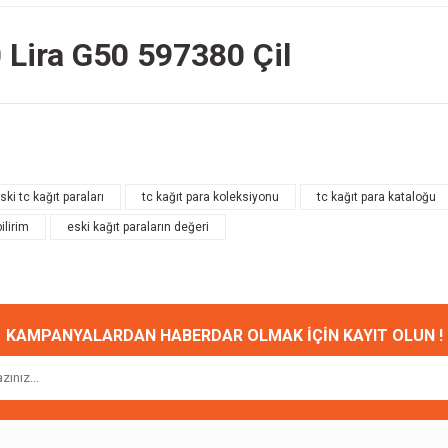
 Lira G50 597380 Çil
onularda yetersiz gördüğünüz noktaları öneri formunu kullanarak tarafımıza ileteb
Bu ürüne ilk yorumu siz yapın!
ski tc kağıt paraları
tc kağıt para koleksiyonu
tc kağıt para kataloğu
ilirim
eski kağıt paraların değeri
Yorum Yaz
KAMPANYALARDAN HABERDAR OLMAK İÇİN KAYIT OLUN !