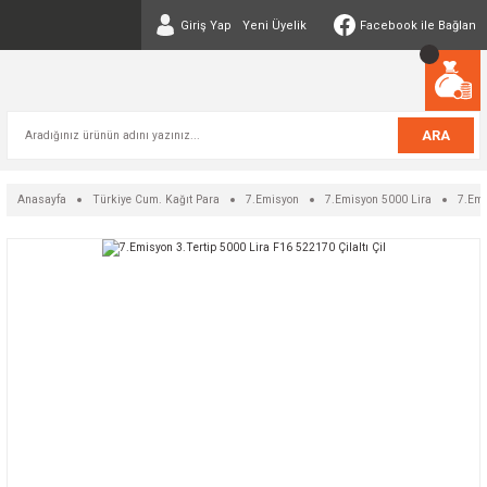
Giriş Yap
Yeni Üyelik
Facebook ile Bağlan
ARA
Anasayfa
Türkiye Cum. Kağıt Para
7.Emisyon
7.Emisyon 5000 Lira
7.Emi