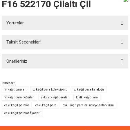
F16 522170 Çilaltı Çil
Yorumlar
Taksit Seçenekleri
Bu ürüne ilk yorumu siz yapın!
Önerileriniz
Yorum Yaz
Bu ürünün fiyat bilgisi, resim, ürün açıklamalarında ve diğer konularda
yetersiz gördüğünüz noktaları öneri formunu kullanarak tarafımıza
Etiketler :
iletebilirsiniz.
tc kağıt paraları
tc kağıt para koleksiyonu
tc kağıt para kataloğu
Görüş ve önerileriniz için teşekkür ederiz.
tc kağıt para değerleri
eski tc kağıt paraları
tc ilk kağıt para
eski kağıt paralar
eski kağıt para
eski kağıt paraları nereye satabilirim
Ürün resmi kalitesiz, bozuk veya görüntülenemiyor.
eski kağıt paralar fiyatları
Ürün açıklamasında eksik bilgiler bulunuyor.
Ürün bilgilerinde hatalar bulunuyor.