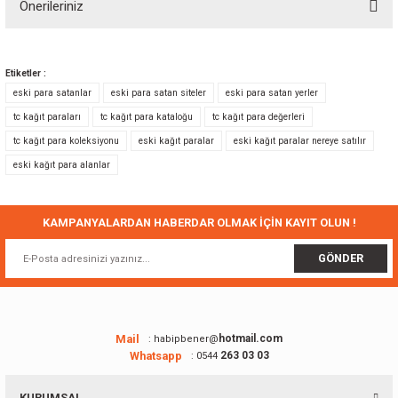
Önerileriniz
Yorum Yaz
Bu ürünün fiyat bilgisi, resim, ürün açıklamalarında ve diğer konularda
yetersiz gördüğünüz noktaları öneri formunu kullanarak tarafımıza
Etiketler :
iletebilirsiniz.
eski para satanlar
eski para satan siteler
eski para satan yerler
Görüş ve önerileriniz için teşekkür ederiz.
tc kağıt paraları
tc kağıt para kataloğu
tc kağıt para değerleri
tc kağıt para koleksiyonu
eski kağıt paralar
eski kağıt paralar nereye satılır
Ürün resmi kalitesiz, bozuk veya görüntülenemiyor.
eski kağıt para alanlar
Ürün açıklamasında eksik bilgiler bulunuyor.
Ürün bilgilerinde hatalar bulunuyor.
Ürün fiyatı diğer sitelerden daha pahalı.
KAMPANYALARDAN HABERDAR OLMAK İÇİN KAYIT OLUN !
Bu ürüne benzer farklı alternatifler olmalı.
GÖNDER
Mail
hotmail.com
: habipbener@
Whatsapp
263 03 03
: 0544
Gönder
KURUMSAL