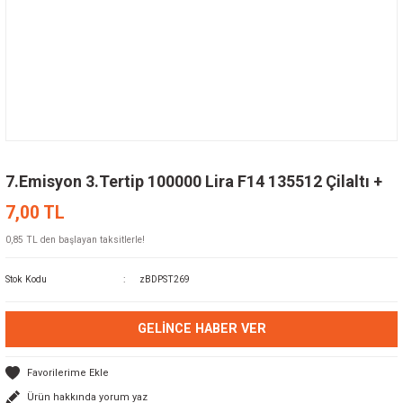
7.Emisyon 3.Tertip 100000 Lira F14 135512 Çilaltı +
7,00 TL
0,85 TL den başlayan taksitlerle!
Stok Kodu
zBDPST269
GELINCE HABER VER
Ürün hakkında yorum yaz