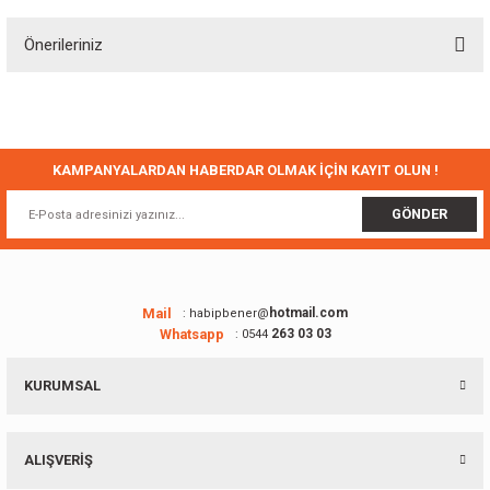
Önerileriniz
Yorum Yaz
Bu ürünün fiyat bilgisi, resim, ürün açıklamalarında ve diğer konularda
yetersiz gördüğünüz noktaları öneri formunu kullanarak tarafımıza
iletebilirsiniz.
Görüş ve önerileriniz için teşekkür ederiz.
KAMPANYALARDAN HABERDAR OLMAK İÇİN KAYIT OLUN !
Ürün resmi kalitesiz, bozuk veya görüntülenemiyor.
GÖNDER
Ürün açıklamasında eksik bilgiler bulunuyor.
Ürün bilgilerinde hatalar bulunuyor.
Ürün fiyatı diğer sitelerden daha pahalı.
Mail
hotmail.com
: habipbener@
Whatsapp
263 03 03
: 0544
Bu ürüne benzer farklı alternatifler olmalı.
KURUMSAL
ALIŞVERİŞ
Gönder