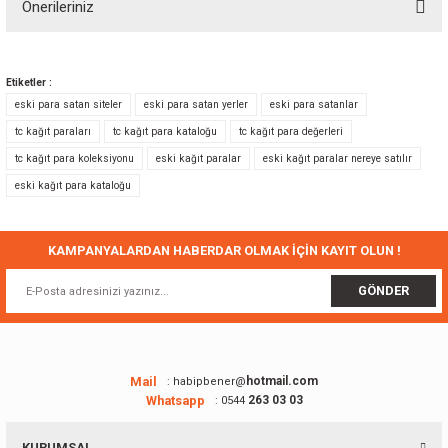
Önerileriniz
Yorum Yaz
Bu ürünün fiyat bilgisi, resim, ürün açıklamalarında ve diğer konularda
yetersiz gördüğünüz noktaları öneri formunu kullanarak tarafımıza
Etiketler :
iletebilirsiniz.
eski para satan siteler
eski para satan yerler
eski para satanlar
Görüş ve önerileriniz için teşekkür ederiz.
tc kağıt paraları
tc kağıt para kataloğu
tc kağıt para değerleri
tc kağıt para koleksiyonu
eski kağıt paralar
eski kağıt paralar nereye satılır
Ürün resmi kalitesiz, bozuk veya görüntülenemiyor.
eski kağıt para kataloğu
Ürün açıklamasında eksik bilgiler bulunuyor.
Ürün bilgilerinde hatalar bulunuyor.
Ürün fiyatı diğer sitelerden daha pahalı.
KAMPANYALARDAN HABERDAR OLMAK İÇİN KAYIT OLUN !
Bu ürüne benzer farklı alternatifler olmalı.
GÖNDER
Mail
hotmail.com
: habipbener@
Whatsapp
263 03 03
: 0544
Gönder
KURUMSAL