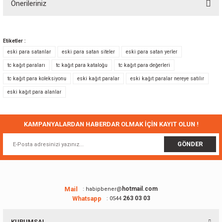
Önerileriniz
Yorum Yaz
Bu ürünün fiyat bilgisi, resim, ürün açıklamalarında ve diğer konularda
yetersiz gördüğünüz noktaları öneri formunu kullanarak tarafımıza
Etiketler :
iletebilirsiniz.
eski para satanlar
eski para satan siteler
eski para satan yerler
Görüş ve önerileriniz için teşekkür ederiz.
tc kağıt paraları
tc kağıt para kataloğu
tc kağıt para değerleri
tc kağıt para koleksiyonu
eski kağıt paralar
eski kağıt paralar nereye satılır
Ürün resmi kalitesiz, bozuk veya görüntülenemiyor.
eski kağıt para alanlar
Ürün açıklamasında eksik bilgiler bulunuyor.
Ürün bilgilerinde hatalar bulunuyor.
Ürün fiyatı diğer sitelerden daha pahalı.
KAMPANYALARDAN HABERDAR OLMAK İÇİN KAYIT OLUN !
Bu ürüne benzer farklı alternatifler olmalı.
GÖNDER
Mail
hotmail.com
: habipbener@
Whatsapp
263 03 03
: 0544
Gönder
KURUMSAL