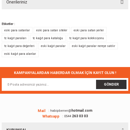
Önerileriniz
Yorum Yaz
Bu ürünün fiyat bilgisi, resim, ürün açıklamalarında ve diğer konularda
yetersiz gördüğünüz noktaları öneri formunu kullanarak tarafımıza
Etiketler :
iletebilirsiniz.
eski para satanlar
eski para satan siteler
eski para satan yerler
Görüş ve önerileriniz için teşekkür ederiz.
tc kağıt paraları
tc kağıt para kataloğu
tc kağıt para koleksiyonu
tc kağıt para değerleri
eski kağıt paralar
eski kağıt paralar nereye satılır
Ürün resmi kalitesiz, bozuk veya görüntülenemiyor.
eski kağıt para alanlar
Ürün açıklamasında eksik bilgiler bulunuyor.
Ürün bilgilerinde hatalar bulunuyor.
Ürün fiyatı diğer sitelerden daha pahalı.
KAMPANYALARDAN HABERDAR OLMAK İÇİN KAYIT OLUN !
Bu ürüne benzer farklı alternatifler olmalı.
GÖNDER
Mail
hotmail.com
: habipbener@
Whatsapp
263 03 03
: 0544
Gönder
KURUMSAL