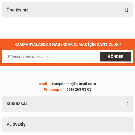
Önerileriniz
Yorum Yaz
Bu ürünün fiyat bilgisi, resim, ürün açıklamalarında ve diğer konularda
yetersiz gördüğünüz noktaları öneri formunu kullanarak tarafımıza
iletebilirsiniz.
Görüş ve önerileriniz için teşekkür ederiz.
KAMPANYALARDAN HABERDAR OLMAK İÇİN KAYIT OLUN !
Ürün resmi kalitesiz, bozuk veya görüntülenemiyor.
GÖNDER
Ürün açıklamasında eksik bilgiler bulunuyor.
Ürün bilgilerinde hatalar bulunuyor.
Ürün fiyatı diğer sitelerden daha pahalı.
Mail
hotmail.com
: habipbener@
Whatsapp
263 03 03
: 0544
Bu ürüne benzer farklı alternatifler olmalı.
KURUMSAL
ALIŞVERİŞ
Gönder