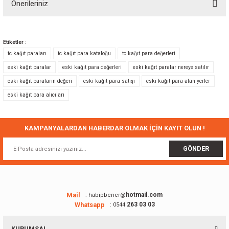
Önerileriniz
Yorum Yaz
Bu ürünün fiyat bilgisi, resim, ürün açıklamalarında ve diğer konularda
yetersiz gördüğünüz noktaları öneri formunu kullanarak tarafımıza
Etiketler :
iletebilirsiniz.
tc kağıt paraları
tc kağıt para kataloğu
tc kağıt para değerleri
Görüş ve önerileriniz için teşekkür ederiz.
eski kağıt paralar
eski kağıt para değerleri
eski kağıt paralar nereye satılır
eski kağıt paraların değeri
eski kağıt para satışı
eski kağıt para alan yerler
Ürün resmi kalitesiz, bozuk veya görüntülenemiyor.
eski kağıt para alıcıları
Ürün açıklamasında eksik bilgiler bulunuyor.
Ürün bilgilerinde hatalar bulunuyor.
Ürün fiyatı diğer sitelerden daha pahalı.
KAMPANYALARDAN HABERDAR OLMAK İÇİN KAYIT OLUN !
Bu ürüne benzer farklı alternatifler olmalı.
GÖNDER
Mail
hotmail.com
: habipbener@
Whatsapp
263 03 03
: 0544
Gönder
KURUMSAL