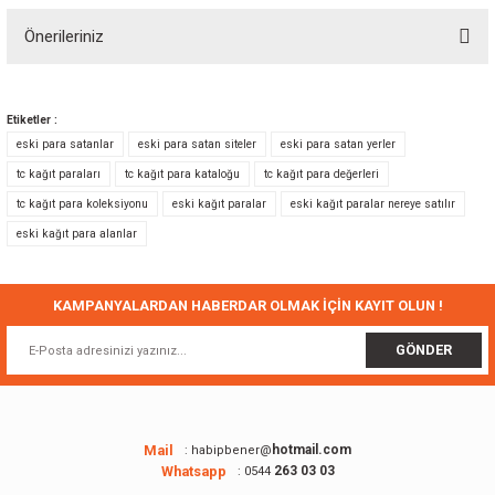
Önerileriniz
Yorum Yaz
Bu ürünün fiyat bilgisi, resim, ürün açıklamalarında ve diğer konularda
yetersiz gördüğünüz noktaları öneri formunu kullanarak tarafımıza
Etiketler :
iletebilirsiniz.
eski para satanlar
eski para satan siteler
eski para satan yerler
Görüş ve önerileriniz için teşekkür ederiz.
tc kağıt paraları
tc kağıt para kataloğu
tc kağıt para değerleri
tc kağıt para koleksiyonu
eski kağıt paralar
eski kağıt paralar nereye satılır
Ürün resmi kalitesiz, bozuk veya görüntülenemiyor.
eski kağıt para alanlar
Ürün açıklamasında eksik bilgiler bulunuyor.
Ürün bilgilerinde hatalar bulunuyor.
Ürün fiyatı diğer sitelerden daha pahalı.
KAMPANYALARDAN HABERDAR OLMAK İÇİN KAYIT OLUN !
Bu ürüne benzer farklı alternatifler olmalı.
GÖNDER
Mail
hotmail.com
: habipbener@
Whatsapp
263 03 03
: 0544
Gönder