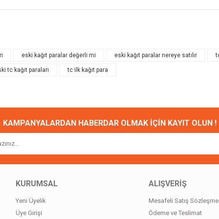
onularda yetersiz gördüğünüz noktaları öneri formunu kullanarak tarafımıza ileteb
Bu ürüne ilk yorumu siz yapın!
ri
eski kağıt paralar değerli mi
eski kağıt paralar nereye satılır
t
ki tc kağıt paraları
tc ilk kağıt para
Yorum Yaz
KAMPANYALARDAN HABERDAR OLMAK İÇİN KAYIT OLUN !
Gönder
KURUMSAL
ALIŞVERİŞ
Yeni Üyelik
Mesafeli Satış Sözleşme
Üye Girişi
Ödeme ve Teslimat