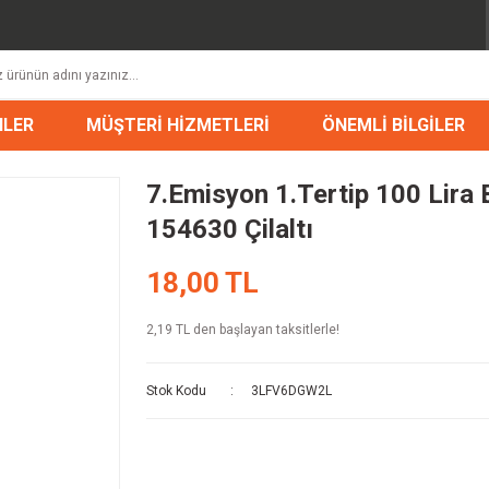
NLER
MÜŞTERİ HİZMETLERİ
ÖNEMLİ BİLGİLER
7.Emisyon 1.Tertip 100 Lira
154630 Çilaltı
18,00 TL
2,19 TL den başlayan taksitlerle!
Stok Kodu
3LFV6DGW2L