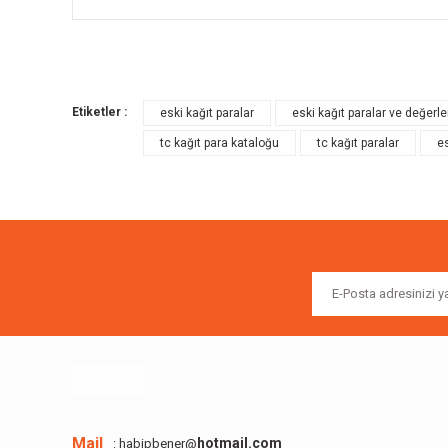
Bu ürünün fiyat bilgisi, resim, ürün açıklamalarında ve diğer k
Görüş ve önerileriniz için teşekkür ederiz.
Etiketler :
eski kağıt paralar
eski kağıt paralar ve değerle
Ürün resmi kalitesiz, bozuk veya görüntülenemiyor.
tc kağıt para kataloğu
tc kağıt paralar
es
Ürün açıklamasında eksik bilgiler bulunuyor.
Ürün bilgilerinde hatalar bulunuyor.
Ürün fiyatı diğer sitelerden daha pahalı.
Bu ürüne benzer farklı alternatifler olmalı.
Mail
hotmail.com
: habipbener@