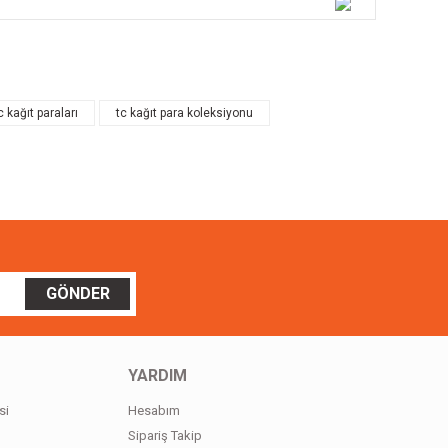
ilirsiniz.
c kağıt paraları
tc kağıt para koleksiyonu
GÖNDER
YARDIM
si
Hesabım
Sipariş Takip