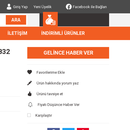
Giriş Yap
Yeni Üyelik
Facebook ile Bağlan
ARA
İLETİŞİM
İNDİRİMLİ ÜRÜNLER
 B32
GELINCE HABER VER
Ürün hakkında yorum yaz
Ürünü tavsiye et
Fiyatı Düşünce Haber Ver
Karşılaştır