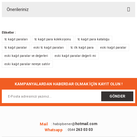
Önerileriniz
Yorum Yaz
Bu ürünün fiyat bilgisi, resim, ürün açıklamalarında ve diğer konularda
yetersiz gördüğünüz noktaları öneri formunu kullanarak tarafımıza
Etiketler :
iletebilirsiniz.
tc kağıt paraları
tc kağıt para koleksiyonu
tc kağıt para kataloğu
Görüş ve önerileriniz için teşekkür ederiz.
tc kağıt paralar
eski tc kağıt paraları
tc ilk kağıt para
eski kağıt paralar
eski kağıt paralar ve değerleri
eski kağıt paralar değerli mi
Ürün resmi kalitesiz, bozuk veya görüntülenemiyor.
eski kağıt paralar nereye satılır
Ürün açıklamasında eksik bilgiler bulunuyor.
Ürün bilgilerinde hatalar bulunuyor.
Ürün fiyatı diğer sitelerden daha pahalı.
KAMPANYALARDAN HABERDAR OLMAK İÇİN KAYIT OLUN !
Bu ürüne benzer farklı alternatifler olmalı.
GÖNDER
Mail
hotmail.com
: habipbener@
Whatsapp
263 03 03
: 0544
Gönder