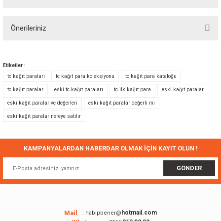
Bu ürüne ilk yorumu siz yapın!
Önerileriniz
Yorum Yaz
Bu ürünün fiyat bilgisi, resim, ürün açıklamalarında ve diğer konularda
yetersiz gördüğünüz noktaları öneri formunu kullanarak tarafımıza
Etiketler :
iletebilirsiniz.
tc kağıt paraları
tc kağıt para koleksiyonu
tc kağıt para kataloğu
Görüş ve önerileriniz için teşekkür ederiz.
tc kağıt paralar
eski tc kağıt paraları
tc ilk kağıt para
eski kağıt paralar
eski kağıt paralar ve değerleri
eski kağıt paralar değerli mi
Ürün resmi kalitesiz, bozuk veya görüntülenemiyor.
eski kağıt paralar nereye satılır
Ürün açıklamasında eksik bilgiler bulunuyor.
Ürün bilgilerinde hatalar bulunuyor.
Ürün fiyatı diğer sitelerden daha pahalı.
KAMPANYALARDAN HABERDAR OLMAK İÇİN KAYIT OLUN !
Bu ürüne benzer farklı alternatifler olmalı.
GÖNDER
Mail
hotmail.com
: habipbener@