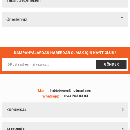
Taksit Seçenekleri
Bu ürüne ilk yorumu siz yapın!
Önerileriniz
Yorum Yaz
Bu ürünün fiyat bilgisi, resim, ürün açıklamalarında ve diğer konularda
yetersiz gördüğünüz noktaları öneri formunu kullanarak tarafımıza
iletebilirsiniz.
Görüş ve önerileriniz için teşekkür ederiz.
KAMPANYALARDAN HABERDAR OLMAK İÇİN KAYIT OLUN !
Ürün resmi kalitesiz, bozuk veya görüntülenemiyor.
GÖNDER
Ürün açıklamasında eksik bilgiler bulunuyor.
Ürün bilgilerinde hatalar bulunuyor.
Ürün fiyatı diğer sitelerden daha pahalı.
Mail
hotmail.com
: habipbener@
Whatsapp
263 03 03
: 0544
Bu ürüne benzer farklı alternatifler olmalı.
KURUMSAL
ALIŞVERİŞ