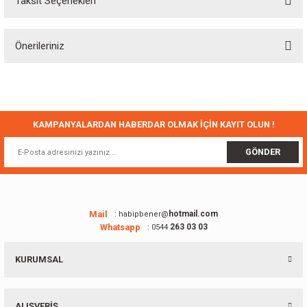
Taksit Seçenekleri
Bu ürüne ilk yorumu siz yapın!
Önerileriniz
Yorum Yaz
Bu ürünün fiyat bilgisi, resim, ürün açıklamalarında ve diğer konularda
yetersiz gördüğünüz noktaları öneri formunu kullanarak tarafımıza
iletebilirsiniz.
Görüş ve önerileriniz için teşekkür ederiz.
KAMPANYALARDAN HABERDAR OLMAK İÇİN KAYIT OLUN !
Ürün resmi kalitesiz, bozuk veya görüntülenemiyor.
GÖNDER
Ürün açıklamasında eksik bilgiler bulunuyor.
Ürün bilgilerinde hatalar bulunuyor.
Ürün fiyatı diğer sitelerden daha pahalı.
Mail
hotmail.com
: habipbener@
Whatsapp
263 03 03
: 0544
Bu ürüne benzer farklı alternatifler olmalı.
KURUMSAL
ALIŞVERİŞ