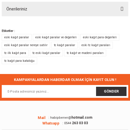
Önerileriniz
Yorum Yaz
Bu ürünün fiyat bilgisi, resim, ürün açıklamalarında ve diğer konularda
yetersiz gördüğünüz noktaları öneri formunu kullanarak tarafımıza
Etiketler :
iletebilirsiniz.
eski kağıt paralar
eski kağıt paralar ve değerleri
eski kağıt para değerleri
Görüş ve önerileriniz için teşekkür ederiz.
eski kağıt paralar nereye satılır
tc kağıt paralar
eski tc kağıt paraları
tc ilk kağıt para
tc eski kağıt paralar
tc kağıt ve madeni paraları
Ürün resmi kalitesiz, bozuk veya görüntülenemiyor.
tc kağıt para kataloğu
Ürün açıklamasında eksik bilgiler bulunuyor.
Ürün bilgilerinde hatalar bulunuyor.
Ürün fiyatı diğer sitelerden daha pahalı.
KAMPANYALARDAN HABERDAR OLMAK İÇİN KAYIT OLUN !
Bu ürüne benzer farklı alternatifler olmalı.
GÖNDER
Mail
hotmail.com
: habipbener@
Whatsapp
263 03 03
: 0544
Gönder