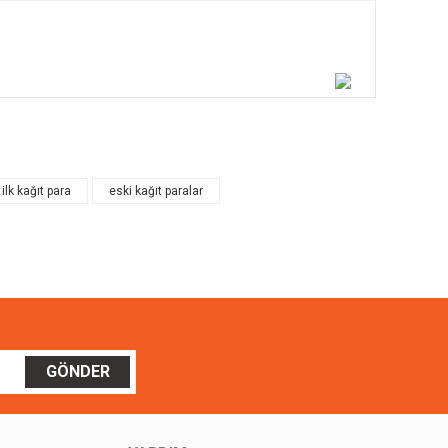
ilirsiniz.
 ilk kağıt para
eski kağıt paralar
GÖNDER