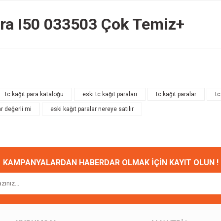
ira I50 033503 Çok Temiz+
onularda yetersiz gördüğünüz noktaları öneri formunu kullanarak tarafımıza ileteb
Bu ürüne ilk yorumu siz yapın!
tc kağıt para kataloğu
eski tc kağıt paraları
tc kağıt paralar
tc
ar değerli mi
eski kağıt paralar nereye satılır
Yorum Yaz
KAMPANYALARDAN HABERDAR OLMAK İÇİN KAYIT OLUN !
Gönder