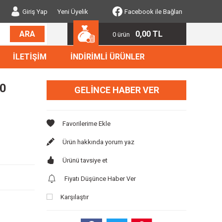
Giriş Yap
Yeni Üyelik
Facebook ile Bağlan
0,00 TL
ARA
0 ürün
İLETİŞİM
İNDİRİMLİ ÜRÜNLER
50
GELINCE HABER VER
Ürün hakkında yorum yaz
Ürünü tavsiye et
Fiyatı Düşünce Haber Ver
Karşılaştır