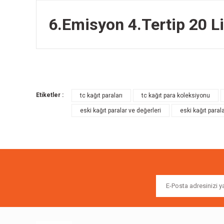
6.Emisyon 4.Tertip 20 L
Bu ürünün fiyat bilgisi, resim, ürün açıklamalarında ve diğer k
Görüş ve önerileriniz için teşekkür ederiz.
Etiketler :
tc kağıt paraları
tc kağıt para koleksiyonu
Ürün resmi kalitesiz, bozuk veya görüntülenemiyor.
eski kağıt paralar ve değerleri
eski kağıt paral
Ürün açıklamasında eksik bilgiler bulunuyor.
Ürün bilgilerinde hatalar bulunuyor.
Ürün fiyatı diğer sitelerden daha pahalı.
Bu ürüne benzer farklı alternatifler olmalı.