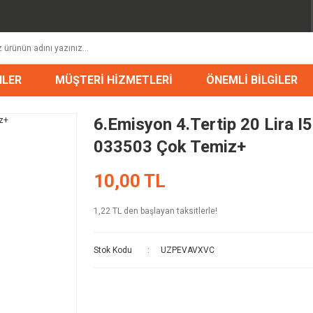
NLER
MÜŞTERİ HİZMETLERİ
ÖNEMLİ BİLGİLER
6.Emisyon 4.Tertip 20 Lira I
033503 Çok Temiz+
10,00 TL
1,22 TL den başlayan taksitlerle!
Stok Kodu
UZPEVAVXVC