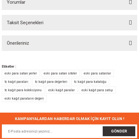
Yorumlar
Taksit Seçenekleri
Bu ürüne ilk yorumu siz yapın!
Önerileriniz
Yorum Yaz
Bu ürünün fiyat bilgisi, resim, ürün açıklamalarında ve diğer konularda
yetersiz gördüğünüz noktaları öneri formunu kullanarak tarafımıza
Etiketler :
iletebilirsiniz.
eski para satan yerler
eski para satan siteler
eski para satanlar
Görüş ve önerileriniz için teşekkür ederiz.
tc kağıt paraları
tc kağıt para değerleri
tc kağıt para kataloğu
tc kağıt para koleksiyonu
eski kağıt paralar
eski kağıt para satışı
Ürün resmi kalitesiz, bozuk veya görüntülenemiyor.
eski kağıt paraların değeri
Ürün açıklamasında eksik bilgiler bulunuyor.
Ürün bilgilerinde hatalar bulunuyor.
Ürün fiyatı diğer sitelerden daha pahalı.
KAMPANYALARDAN HABERDAR OLMAK İÇİN KAYIT OLUN !
Bu ürüne benzer farklı alternatifler olmalı.
GÖNDER