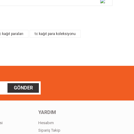
ilirsiniz.
c kağıt paraları
tc kağıt para koleksiyonu
GÖNDER
YARDIM
si
Hesabım
Sipariş Takip