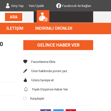
Giriş Yap
Yeni Üyelik
Facebook ile Bağlan
ARA
İLETİŞİM
İNDİRİMLİ ÜRÜNLER
20
GELINCE HABER VER
Ürün hakkında yorum yaz
Ürünü tavsiye et
Fiyatı Düşünce Haber Ver
Karşılaştır