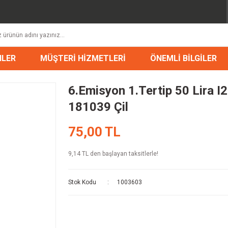
NLER
MÜŞTERİ HİZMETLERİ
ÖNEMLİ BİLGİLER
6.Emisyon 1.Tertip 50 Lira I
181039 Çil
75,00 TL
9,14 TL den başlayan taksitlerle!
Stok Kodu
1003603