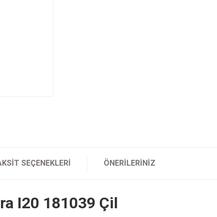
AKSIT SEÇENEKLERI
ÖNERILERINIZ
ra I20 181039 Çil