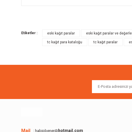
Bu ürünün fiyat bilgisi, resim, ürün açıklamalarında ve diğer k
Görüş ve önerileriniz için teşekkür ederiz.
Etiketler :
eski kağıt paralar
eski kağıt paralar ve değerle
Ürün resmi kalitesiz, bozuk veya görüntülenemiyor.
tc kağıt para kataloğu
tc kağıt paralar
es
Ürün açıklamasında eksik bilgiler bulunuyor.
Ürün bilgilerinde hatalar bulunuyor.
Ürün fiyatı diğer sitelerden daha pahalı.
Bu ürüne benzer farklı alternatifler olmalı.
Mail
hotmail.com
: habipbener@