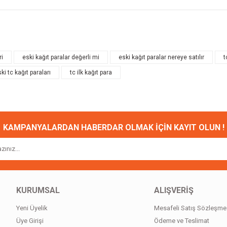
onularda yetersiz gördüğünüz noktaları öneri formunu kullanarak tarafımıza ileteb
Bu ürüne ilk yorumu siz yapın!
ri
eski kağıt paralar değerli mi
eski kağıt paralar nereye satılır
t
ki tc kağıt paraları
tc ilk kağıt para
Yorum Yaz
KAMPANYALARDAN HABERDAR OLMAK İÇİN KAYIT OLUN !
Gönder
KURUMSAL
ALIŞVERİŞ
Yeni Üyelik
Mesafeli Satış Sözleşme
Üye Girişi
Ödeme ve Teslimat