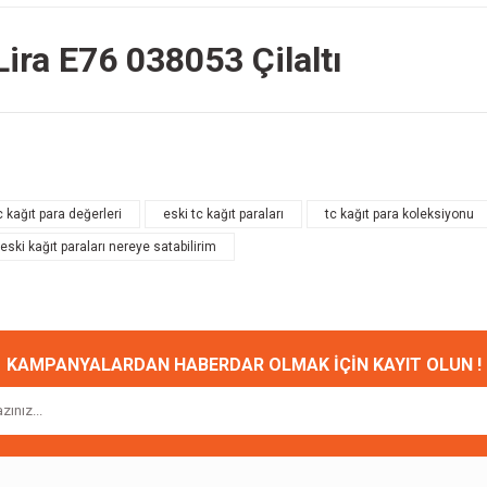
ira E76 038053 Çilaltı
onularda yetersiz gördüğünüz noktaları öneri formunu kullanarak tarafımıza ileteb
Bu ürüne ilk yorumu siz yapın!
c kağıt para değerleri
eski tc kağıt paraları
tc kağıt para koleksiyonu
eski kağıt paraları nereye satabilirim
Yorum Yaz
KAMPANYALARDAN HABERDAR OLMAK İÇİN KAYIT OLUN !