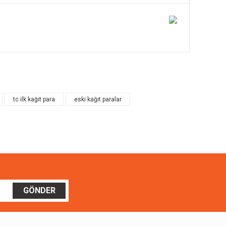
ilirsiniz.
tc ilk kağıt para
eski kağıt paralar
GÖNDER