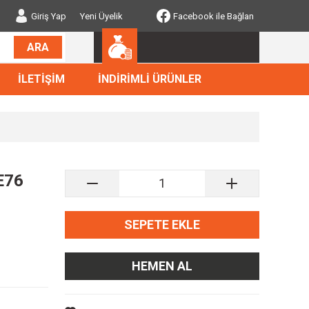
Giriş Yap
Yeni Üyelik
Facebook ile Bağlan
ARA
İLETİŞİM
İNDİRİMLİ ÜRÜNLER
 E76
SEPETE EKLE
HEMEN AL