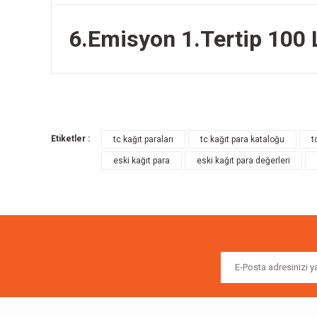
6.Emisyon 1.Tertip 100 L
Bu ürünün fiyat bilgisi, resim, ürün açıklamalarında ve diğer k
Görüş ve önerileriniz için teşekkür ederiz.
Etiketler :
tc kağıt paraları
tc kağıt para kataloğu
t
Ürün resmi kalitesiz, bozuk veya görüntülenemiyor.
eski kağıt para
eski kağıt para değerleri
Ürün açıklamasında eksik bilgiler bulunuyor.
Ürün bilgilerinde hatalar bulunuyor.
Ürün fiyatı diğer sitelerden daha pahalı.
Bu ürüne benzer farklı alternatifler olmalı.