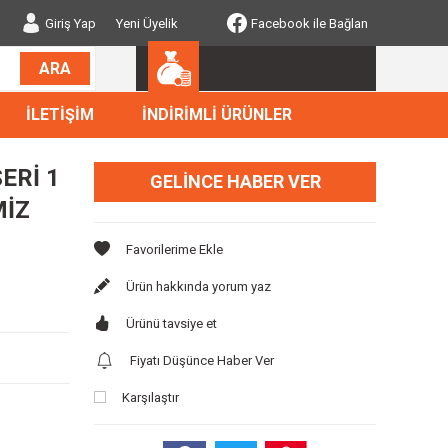
Giriş Yap
Yeni Üyelik
Facebook ile Bağlan
ARA
İLETİŞİM
İNDİRİMLİ ÜRÜNLER
ERİ 1
GELINCE HABER VER
MİZ
Ürün hakkında yorum yaz
Ürünü tavsiye et
Fiyatı Düşünce Haber Ver
Karşılaştır