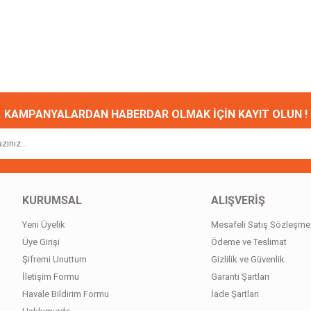
onularda yetersiz gördüğünüz noktaları öneri formunu kullanarak tarafımıza ileteb
Bu ürüne ilk yorumu siz yapın!
Yorum Yaz
KAMPANYALARDAN HABERDAR OLMAK İÇİN KAYIT OLUN !
KURUMSAL
ALIŞVERİŞ
Yeni Üyelik
Mesafeli Satış Sözleşme
Gönder
Üye Girişi
Ödeme ve Teslimat
Şifremi Unuttum
Gizlilik ve Güvenlik
İletişim Formu
Garanti Şartları
Havale Bildirim Formu
İade Şartları