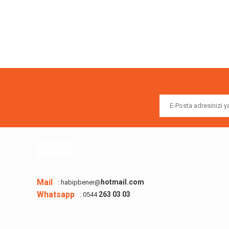
Bu ürünün fiyat bilgisi, resim, ürün açıklamalarında ve diğer k
Görüş ve önerileriniz için teşekkür ederiz.
Ürün resmi kalitesiz, bozuk veya görüntülenemiyor.
Ürün açıklamasında eksik bilgiler bulunuyor.
Ürün bilgilerinde hatalar bulunuyor.
Ürün fiyatı diğer sitelerden daha pahalı.
Bu ürüne benzer farklı alternatifler olmalı.
Mail
hotmail.com
: habipbener@
Whatsapp
263 03 03
: 0544