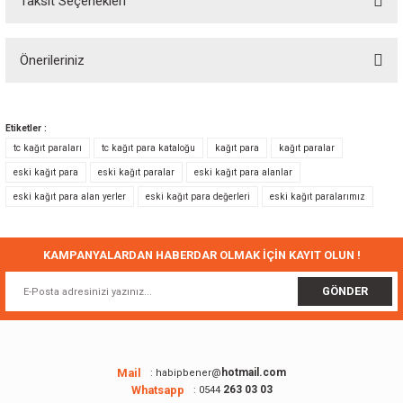
Taksit Seçenekleri
Bu ürüne ilk yorumu siz yapın!
Önerileriniz
Yorum Yaz
Bu ürünün fiyat bilgisi, resim, ürün açıklamalarında ve diğer konularda
yetersiz gördüğünüz noktaları öneri formunu kullanarak tarafımıza
Etiketler :
iletebilirsiniz.
tc kağıt paraları
tc kağıt para kataloğu
kağıt para
kağıt paralar
Görüş ve önerileriniz için teşekkür ederiz.
eski kağıt para
eski kağıt paralar
eski kağıt para alanlar
eski kağıt para alan yerler
eski kağıt para değerleri
eski kağıt paralarımız
Ürün resmi kalitesiz, bozuk veya görüntülenemiyor.
Ürün açıklamasında eksik bilgiler bulunuyor.
Ürün bilgilerinde hatalar bulunuyor.
KAMPANYALARDAN HABERDAR OLMAK İÇİN KAYIT OLUN !
Ürün fiyatı diğer sitelerden daha pahalı.
GÖNDER
Bu ürüne benzer farklı alternatifler olmalı.
Mail
hotmail.com
: habipbener@
Whatsapp
263 03 03
: 0544