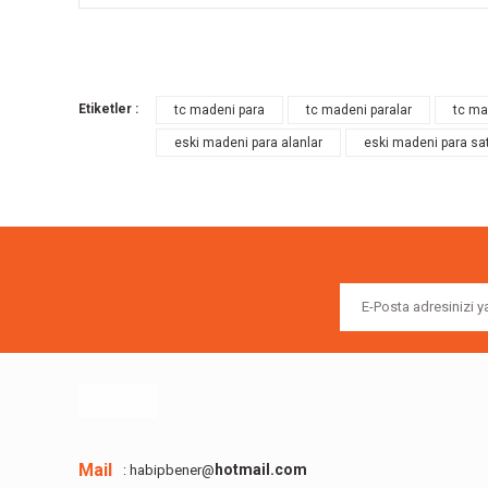
Bu ürünün fiyat bilgisi, resim, ürün açıklamalarında ve diğer k
Görüş ve önerileriniz için teşekkür ederiz.
Etiketler :
tc madeni para
tc madeni paralar
tc ma
Ürün resmi kalitesiz, bozuk veya görüntülenemiyor.
eski madeni para alanlar
eski madeni para sat
Ürün açıklamasında eksik bilgiler bulunuyor.
Ürün bilgilerinde hatalar bulunuyor.
Ürün fiyatı diğer sitelerden daha pahalı.
Bu ürüne benzer farklı alternatifler olmalı.
Mail
hotmail.com
: habipbener@