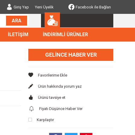
Giriş Yap
Yeni Üyelik
Facebook ile Bağlan
ARA
İLETİŞİM
İNDİRİMLİ ÜRÜNLER
GELINCE HABER VER
Ürün hakkında yorum yaz
Ürünü tavsiye et
Fiyatı Düşünce Haber Ver
Karşılaştır