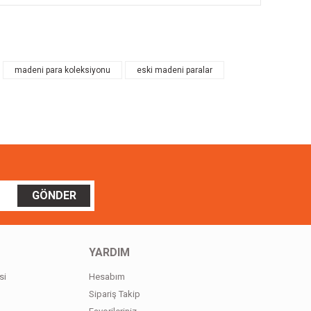
ilirsiniz.
madeni para koleksiyonu
eski madeni paralar
GÖNDER
YARDIM
si
Hesabım
Sipariş Takip