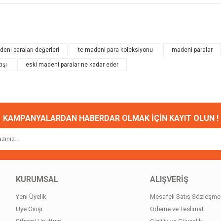
onularda yetersiz gördüğünüz noktaları öneri formunu kullanarak tarafımıza ileteb
Bu ürüne ilk yorumu siz yapın!
deni paraları değerleri
tc madeni para koleksiyonu
madeni paralar
ışı
eski madeni paralar ne kadar eder
Yorum Yaz
KAMPANYALARDAN HABERDAR OLMAK İÇİN KAYIT OLUN !
Gönder
KURUMSAL
ALIŞVERİŞ
Yeni Üyelik
Mesafeli Satış Sözleşme
Üye Girişi
Ödeme ve Teslimat