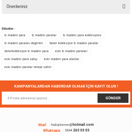
Önerileriniz
Yorum Yaz
Bu ürünün fiyat bilgisi, resim, ürün açıklamalarında ve diğer konularda
yetersiz gördüğünüz noktaları öneri formunu kullanarak tarafımıza
Etiketler :
iletebilirsiniz.
tc madeni para
tc madeni paralar
tc madeni para koleksiyonu
Görüş ve önerileriniz için teşekkür ederiz.
tc madeni paraları değerleri
bener koleksiyon tc madeni paralar
benerkoleksiyon tc madeni para
eski tc madeni paraları
Ürün resmi kalitesiz, bozuk veya görüntülenemiyor.
eski madeni para satışı
eski madeni para alanlar
Ürün açıklamasında eksik bilgiler bulunuyor.
eski madeni paralar nereye satılır
Ürün bilgilerinde hatalar bulunuyor.
Ürün fiyatı diğer sitelerden daha pahalı.
Bu ürüne benzer farklı alternatifler olmalı.
KAMPANYALARDAN HABERDAR OLMAK İÇİN KAYIT OLUN !
GÖNDER
Gönder
Mail
hotmail.com
: habipbener@
Whatsapp
263 03 03
: 0544