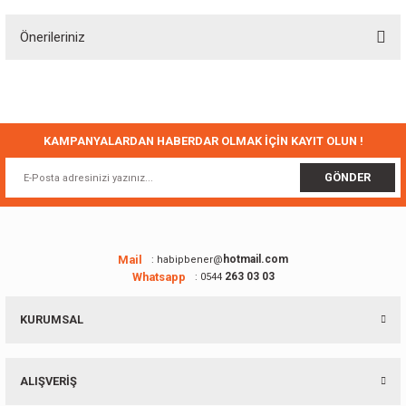
Önerileriniz
Yorum Yaz
Bu ürünün fiyat bilgisi, resim, ürün açıklamalarında ve diğer konularda
yetersiz gördüğünüz noktaları öneri formunu kullanarak tarafımıza
iletebilirsiniz.
Görüş ve önerileriniz için teşekkür ederiz.
KAMPANYALARDAN HABERDAR OLMAK İÇİN KAYIT OLUN !
Ürün resmi kalitesiz, bozuk veya görüntülenemiyor.
GÖNDER
Ürün açıklamasında eksik bilgiler bulunuyor.
Ürün bilgilerinde hatalar bulunuyor.
Ürün fiyatı diğer sitelerden daha pahalı.
Mail
hotmail.com
: habipbener@
Whatsapp
263 03 03
: 0544
Bu ürüne benzer farklı alternatifler olmalı.
KURUMSAL
ALIŞVERİŞ
Gönder