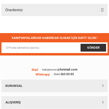
Önerileriniz
Yorum Yaz
Bu ürünün fiyat bilgisi, resim, ürün açıklamalarında ve diğer konularda
yetersiz gördüğünüz noktaları öneri formunu kullanarak tarafımıza
iletebilirsiniz.
Görüş ve önerileriniz için teşekkür ederiz.
KAMPANYALARDAN HABERDAR OLMAK İÇİN KAYIT OLUN !
Ürün resmi kalitesiz, bozuk veya görüntülenemiyor.
GÖNDER
Ürün açıklamasında eksik bilgiler bulunuyor.
Ürün bilgilerinde hatalar bulunuyor.
Ürün fiyatı diğer sitelerden daha pahalı.
Mail
hotmail.com
: habipbener@
Whatsapp
263 03 03
: 0544
Bu ürüne benzer farklı alternatifler olmalı.
KURUMSAL
ALIŞVERİŞ
Gönder