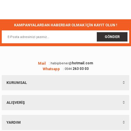
Bu ürünün fiyat bilgisi, resim, ürün açıklamalarında ve diğer konularda
yetersiz gördüğünüz noktaları öneri formunu kullanarak tarafımıza
iletebilirsiniz.
Görüş ve önerileriniz için teşekkür ederiz.
KAMPANYALARDAN HABERDAR OLMAK İÇİN KAYIT OLUN !
Ürün resmi kalitesiz, bozuk veya görüntülenemiyor.
GÖNDER
Ürün açıklamasında eksik bilgiler bulunuyor.
Ürün bilgilerinde hatalar bulunuyor.
Ürün fiyatı diğer sitelerden daha pahalı.
Mail
hotmail.com
: habipbener@
Whatsapp
263 03 03
: 0544
Bu ürüne benzer farklı alternatifler olmalı.
KURUMSAL
ALIŞVERİŞ
Gönder
YARDIM