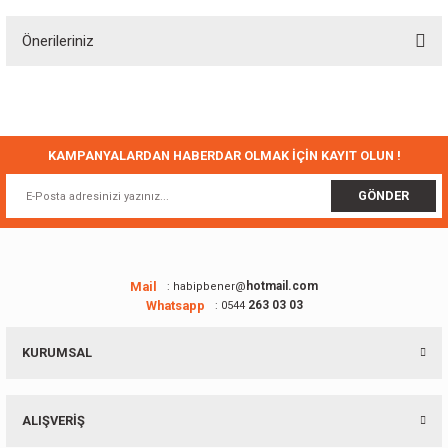
Önerileriniz
Yorum Yaz
Bu ürünün fiyat bilgisi, resim, ürün açıklamalarında ve diğer konularda
yetersiz gördüğünüz noktaları öneri formunu kullanarak tarafımıza
iletebilirsiniz.
Görüş ve önerileriniz için teşekkür ederiz.
KAMPANYALARDAN HABERDAR OLMAK İÇİN KAYIT OLUN !
Ürün resmi kalitesiz, bozuk veya görüntülenemiyor.
GÖNDER
Ürün açıklamasında eksik bilgiler bulunuyor.
Ürün bilgilerinde hatalar bulunuyor.
Ürün fiyatı diğer sitelerden daha pahalı.
Mail
hotmail.com
: habipbener@
Whatsapp
263 03 03
: 0544
Bu ürüne benzer farklı alternatifler olmalı.
KURUMSAL
ALIŞVERİŞ
Gönder