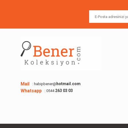
Ürün bilgilerinde hatalar bulunuyor.
Ürün fiyatı diğer sitelerden daha pahalı.
Bu ürüne benzer farklı alternatifler olmalı.
Mail
hotmail.com
: habipbener@
Whatsapp
263 03 03
: 0544