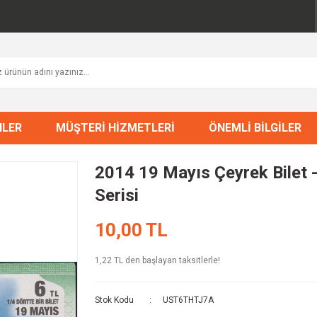
NLER
MÜŞTERİ HİZMETLERİ
ÖNEMLİ BİLGİLER
2014 19 Mayıs Çeyrek Bilet -
Serisi
10,00 TL
1,22 TL den başlayan taksitlerle!
Stok Kodu
UST6THTJ7A