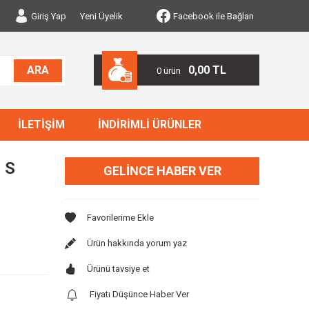
Giriş Yap
Yeni Üyelik
Facebook ile Bağlan
0,00 TL
ARA
0 ürün
İLETİŞİM
İNDİRİMLİ ÜRÜNLER
 S
GELINCE HABER VER
Ürün hakkında yorum yaz
Ürünü tavsiye et
Fiyatı Düşünce Haber Ver