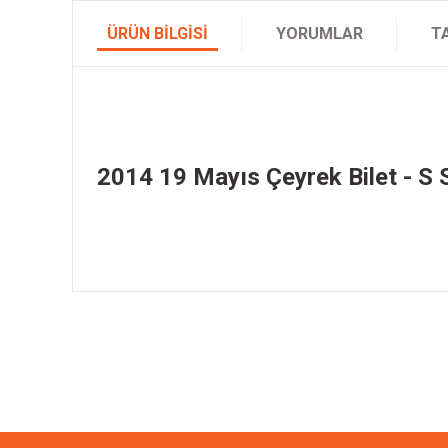
ÜRÜN BILGISI
YORUMLAR
T
2014 19 Mayıs Çeyrek Bilet - S S
Bu ürünün fiyat bilgisi, resim, ürün açıklamalarında ve diğer k
Görüş ve önerileriniz için teşekkür ederiz.
Ürün resmi kalitesiz, bozuk veya görüntülenemiyor.
Ürün açıklamasında eksik bilgiler bulunuyor.