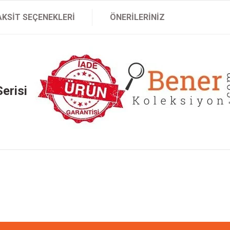
AKSIT SEÇENEKLERI
ÖNERILERINIZ
erisi
onularda yetersiz gördüğünüz noktaları öneri formunu kullanarak tarafımıza ileteb
Bu ürüne ilk yorumu siz yapın!
Yorum Yaz