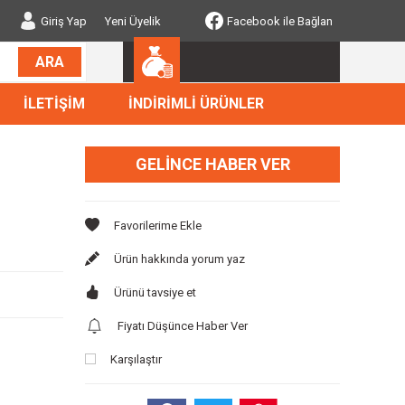
Giriş Yap
Yeni Üyelik
Facebook ile Bağlan
ARA
İLETİŞİM
İNDİRİMLİ ÜRÜNLER
GELINCE HABER VER
Ürün hakkında yorum yaz
Ürünü tavsiye et
Fiyatı Düşünce Haber Ver
Karşılaştır