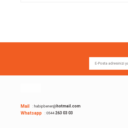
Bu ürünün fiyat bilgisi, resim, ürün açıklamalarında ve diğer k
Görüş ve önerileriniz için teşekkür ederiz.
Ürün resmi kalitesiz, bozuk veya görüntülenemiyor.
Ürün açıklamasında eksik bilgiler bulunuyor.
Ürün bilgilerinde hatalar bulunuyor.
Ürün fiyatı diğer sitelerden daha pahalı.
Bu ürüne benzer farklı alternatifler olmalı.
Mail
hotmail.com
: habipbener@
Whatsapp
263 03 03
: 0544