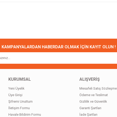
onularda yetersiz gördüğünüz noktaları öneri formunu kullanarak tarafımıza ileteb
Bu ürüne ilk yorumu siz yapın!
Yorum Yaz
KAMPANYALARDAN HABERDAR OLMAK İÇİN KAYIT OLUN !
KURUMSAL
ALIŞVERİŞ
Yeni Üyelik
Mesafeli Satış Sözleşme
Gönder
Üye Girişi
Ödeme ve Teslimat
Şifremi Unuttum
Gizlilik ve Güvenlik
İletişim Formu
Garanti Şartları
Havale Bildirim Formu
İade Şartları