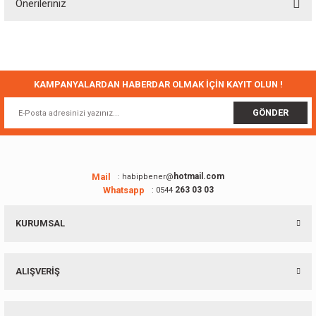
Önerileriniz
Yorum Yaz
Bu ürünün fiyat bilgisi, resim, ürün açıklamalarında ve diğer konularda
yetersiz gördüğünüz noktaları öneri formunu kullanarak tarafımıza
iletebilirsiniz.
Görüş ve önerileriniz için teşekkür ederiz.
KAMPANYALARDAN HABERDAR OLMAK İÇİN KAYIT OLUN !
Ürün resmi kalitesiz, bozuk veya görüntülenemiyor.
GÖNDER
Ürün açıklamasında eksik bilgiler bulunuyor.
Ürün bilgilerinde hatalar bulunuyor.
Ürün fiyatı diğer sitelerden daha pahalı.
Mail
hotmail.com
: habipbener@
Whatsapp
263 03 03
: 0544
Bu ürüne benzer farklı alternatifler olmalı.
KURUMSAL
ALIŞVERİŞ
Gönder