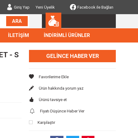
Giriş Yap
Yeni Üyelik
Facebook ile Bağlan
ARA
İLETİŞİM
İNDİRİMLİ ÜRÜNLER
T - S
GELINCE HABER VER
Ürün hakkında yorum yaz
Ürünü tavsiye et
Fiyatı Düşünce Haber Ver
Karşılaştır