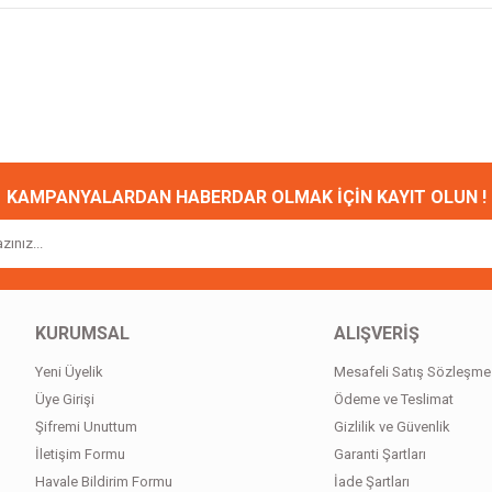
onularda yetersiz gördüğünüz noktaları öneri formunu kullanarak tarafımıza ileteb
Bu ürüne ilk yorumu siz yapın!
Yorum Yaz
KAMPANYALARDAN HABERDAR OLMAK İÇİN KAYIT OLUN !
KURUMSAL
ALIŞVERİŞ
Yeni Üyelik
Mesafeli Satış Sözleşme
Gönder
Üye Girişi
Ödeme ve Teslimat
Şifremi Unuttum
Gizlilik ve Güvenlik
İletişim Formu
Garanti Şartları
Havale Bildirim Formu
İade Şartları