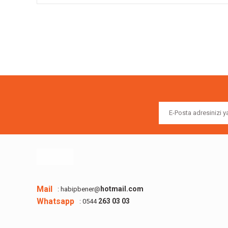
Bu ürünün fiyat bilgisi, resim, ürün açıklamalarında ve diğer k
Görüş ve önerileriniz için teşekkür ederiz.
Ürün resmi kalitesiz, bozuk veya görüntülenemiyor.
Ürün açıklamasında eksik bilgiler bulunuyor.
Ürün bilgilerinde hatalar bulunuyor.
Ürün fiyatı diğer sitelerden daha pahalı.
Bu ürüne benzer farklı alternatifler olmalı.
Mail
hotmail.com
: habipbener@
Whatsapp
263 03 03
: 0544