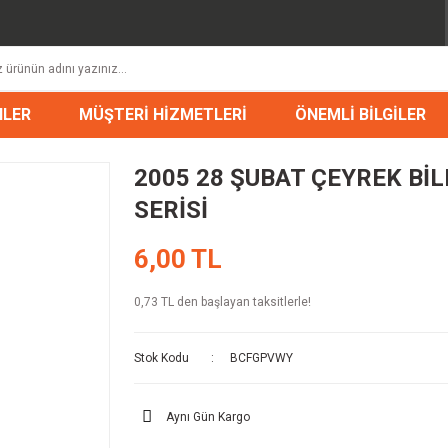
NLER
MÜŞTERİ HİZMETLERİ
ÖNEMLİ BİLGİLER
2005 28 ŞUBAT ÇEYREK BİLE
SERİSİ
6,00 TL
0,73 TL den başlayan taksitlerle!
Stok Kodu
BCFGPVWY
Aynı Gün Kargo