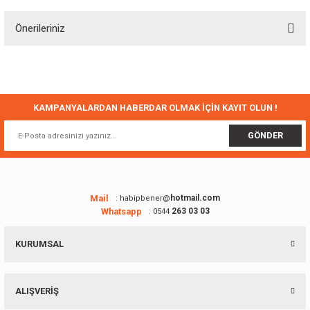
Önerileriniz
Yorum Yaz
Bu ürünün fiyat bilgisi, resim, ürün açıklamalarında ve diğer konularda
yetersiz gördüğünüz noktaları öneri formunu kullanarak tarafımıza
iletebilirsiniz.
Görüş ve önerileriniz için teşekkür ederiz.
KAMPANYALARDAN HABERDAR OLMAK İÇİN KAYIT OLUN !
Ürün resmi kalitesiz, bozuk veya görüntülenemiyor.
GÖNDER
Ürün açıklamasında eksik bilgiler bulunuyor.
Ürün bilgilerinde hatalar bulunuyor.
Ürün fiyatı diğer sitelerden daha pahalı.
Mail
hotmail.com
: habipbener@
Whatsapp
263 03 03
: 0544
Bu ürüne benzer farklı alternatifler olmalı.
KURUMSAL
ALIŞVERİŞ
Gönder