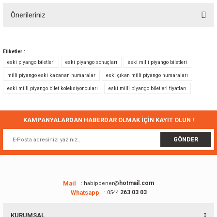
Önerileriniz
Yorum Yaz
Bu ürünün fiyat bilgisi, resim, ürün açıklamalarında ve diğer konularda
yetersiz gördüğünüz noktaları öneri formunu kullanarak tarafımıza
Etiketler :
iletebilirsiniz.
eski piyango biletleri
eski piyango sonuçları
eski milli piyango biletleri
Görüş ve önerileriniz için teşekkür ederiz.
milli piyango eski kazanan numaralar
eski çıkan milli piyango numaraları
eski milli piyango bilet koleksiyoncuları
eski milli piyango biletleri fiyatları
Ürün resmi kalitesiz, bozuk veya görüntülenemiyor.
Ürün açıklamasında eksik bilgiler bulunuyor.
Ürün bilgilerinde hatalar bulunuyor.
KAMPANYALARDAN HABERDAR OLMAK İÇİN KAYIT OLUN !
Ürün fiyatı diğer sitelerden daha pahalı.
GÖNDER
Bu ürüne benzer farklı alternatifler olmalı.
Mail
hotmail.com
: habipbener@
Whatsapp
263 03 03
: 0544
Gönder
KURUMSAL