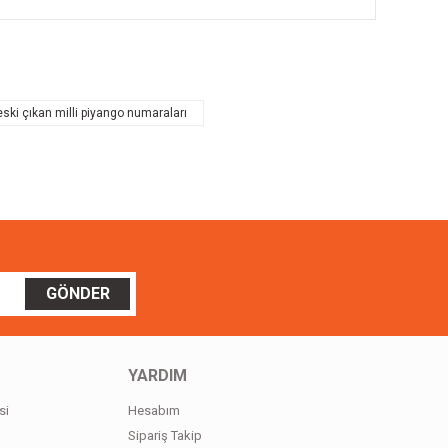
ilirsiniz.
eski çıkan milli piyango numaraları
GÖNDER
YARDIM
si
Hesabım
Sipariş Takip