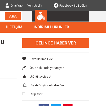
Giriş Yap
Yeni Üyelik
Facebook ile Bağlan
ARA
İLETİŞİM
İNDİRİMLİ ÜRÜNLER
 U
GELINCE HABER VER
Ürün hakkında yorum yaz
Ürünü tavsiye et
Fiyatı Düşünce Haber Ver
Karşılaştır