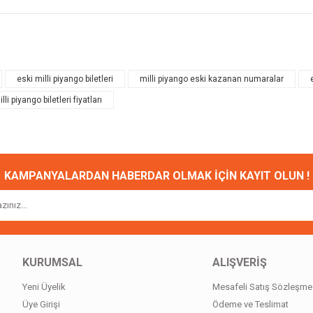
onularda yetersiz gördüğünüz noktaları öneri formunu kullanarak tarafımıza ileteb
Bu ürüne ilk yorumu siz yapın!
eski milli piyango biletleri
milli piyango eski kazanan numaralar
lli piyango biletleri fiyatları
Yorum Yaz
KAMPANYALARDAN HABERDAR OLMAK İÇİN KAYIT OLUN !
Gönder
KURUMSAL
ALIŞVERİŞ
Yeni Üyelik
Mesafeli Satış Sözleşme
Üye Girişi
Ödeme ve Teslimat