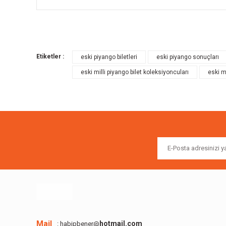
Bu ürünün fiyat bilgisi, resim, ürün açıklamalarında ve diğer k
Görüş ve önerileriniz için teşekkür ederiz.
Etiketler :
eski piyango biletleri
eski piyango sonuçları
Ürün resmi kalitesiz, bozuk veya görüntülenemiyor.
eski milli piyango bilet koleksiyoncuları
eski mi
Ürün açıklamasında eksik bilgiler bulunuyor.
Ürün bilgilerinde hatalar bulunuyor.
Ürün fiyatı diğer sitelerden daha pahalı.
Bu ürüne benzer farklı alternatifler olmalı.
Mail
hotmail.com
: habipbener@