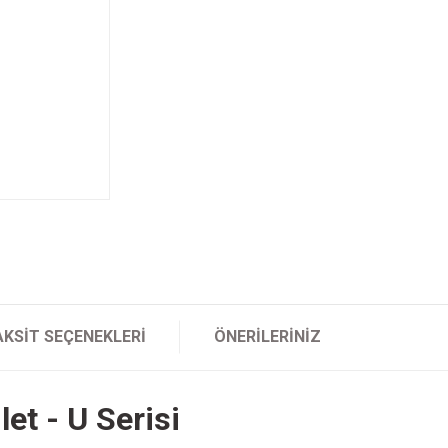
AKSIT SEÇENEKLERI
ÖNERILERINIZ
et - U Serisi