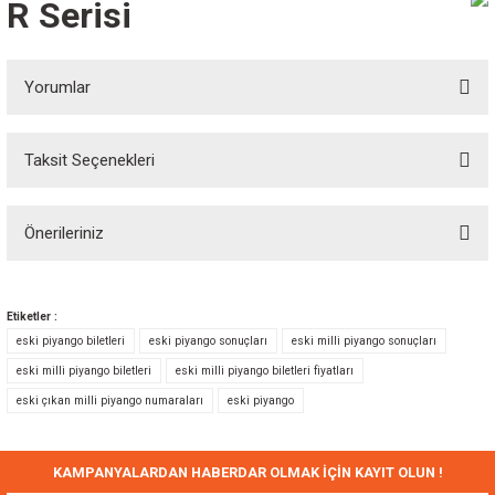
R Serisi
Yorumlar
Taksit Seçenekleri
Bu ürüne ilk yorumu siz yapın!
Önerileriniz
Yorum Yaz
Bu ürünün fiyat bilgisi, resim, ürün açıklamalarında ve diğer konularda
yetersiz gördüğünüz noktaları öneri formunu kullanarak tarafımıza
Etiketler :
iletebilirsiniz.
eski piyango biletleri
eski piyango sonuçları
eski milli piyango sonuçları
Görüş ve önerileriniz için teşekkür ederiz.
eski milli piyango biletleri
eski milli piyango biletleri fiyatları
eski çıkan milli piyango numaraları
eski piyango
Ürün resmi kalitesiz, bozuk veya görüntülenemiyor.
Ürün açıklamasında eksik bilgiler bulunuyor.
Ürün bilgilerinde hatalar bulunuyor.
KAMPANYALARDAN HABERDAR OLMAK İÇİN KAYIT OLUN !