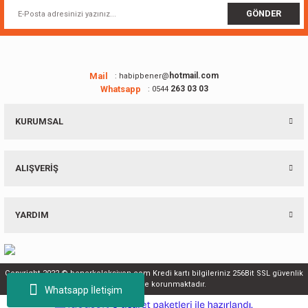
Ürün fiyatı diğer sitelerden daha pahalı.
GÖNDER
Bu ürüne benzer farklı alternatifler olmalı.
Mail
hotmail.com
: habipbener@
Whatsapp
263 03 03
: 0544
Gönder
KURUMSAL
ALIŞVERİŞ
YARDIM
Copyright 2022 © benerkoleksiyon.com Kredi kartı bilgileriniz 256Bit SSL güvenlik
sertifikası ile korunmaktadır.
Whatsapp İletişim
ideasoft
ile
e-