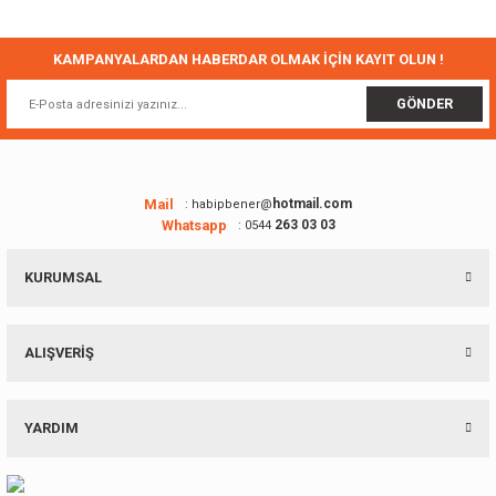
Ürün açıklamasında eksik bilgiler bulunuyor.
Ürün bilgilerinde hatalar bulunuyor.
KAMPANYALARDAN HABERDAR OLMAK İÇİN KAYIT OLUN !
Ürün fiyatı diğer sitelerden daha pahalı.
GÖNDER
Bu ürüne benzer farklı alternatifler olmalı.
Mail
hotmail.com
: habipbener@
Whatsapp
263 03 03
: 0544
Gönder
KURUMSAL
ALIŞVERİŞ
YARDIM