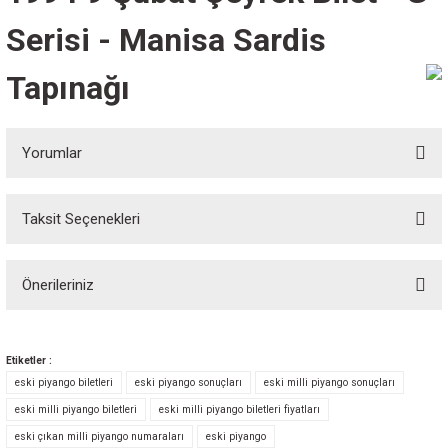
Serisi - Manisa Sardis
Tapınağı
Yorumlar
Taksit Seçenekleri
Bu ürüne ilk yorumu siz yapın!
Önerileriniz
Yorum Yaz
Bu ürünün fiyat bilgisi, resim, ürün açıklamalarında ve diğer konularda
yetersiz gördüğünüz noktaları öneri formunu kullanarak tarafımıza
Etiketler :
iletebilirsiniz.
eski piyango biletleri
eski piyango sonuçları
eski milli piyango sonuçları
Görüş ve önerileriniz için teşekkür ederiz.
eski milli piyango biletleri
eski milli piyango biletleri fiyatları
eski çıkan milli piyango numaraları
eski piyango
Ürün resmi kalitesiz, bozuk veya görüntülenemiyor.