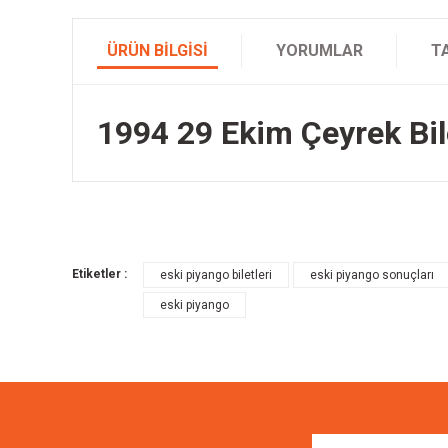
ÜRÜN BILGISI
YORUMLAR
T
1994 29 Ekim Çeyrek Bile
Bu ürünün fiyat bilgisi, resim, ürün açıklamalarında ve diğer k
Görüş ve önerileriniz için teşekkür ederiz.
Etiketler :
eski piyango biletleri
eski piyango sonuçları
Ürün resmi kalitesiz, bozuk veya görüntülenemiyor.
eski piyango
Ürün açıklamasında eksik bilgiler bulunuyor.
Ürün bilgilerinde hatalar bulunuyor.
Ürün fiyatı diğer sitelerden daha pahalı.
Bu ürüne benzer farklı alternatifler olmalı.