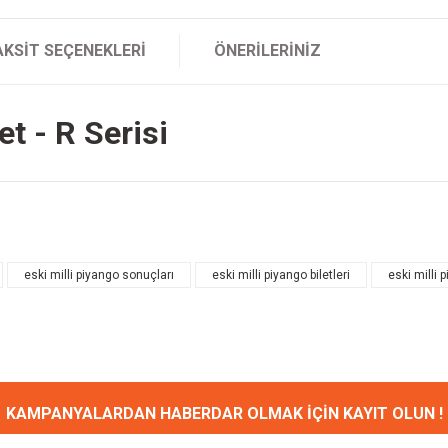
AKSIT SEÇENEKLERI
ÖNERILERINIZ
t - R Serisi
onularda yetersiz gördüğünüz noktaları öneri formunu kullanarak tarafımıza ileteb
Bu ürüne ilk yorumu siz yapın!
eski milli piyango sonuçları
eski milli piyango biletleri
eski milli p
Yorum Yaz
KAMPANYALARDAN HABERDAR OLMAK İÇİN KAYIT OLUN !