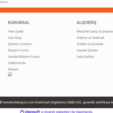
Gönder
KURUMSAL
ALIŞVERİŞ
Yeni Üyelik
Mesafeli Satış Sözleşme
Üye Girişi
Ödeme ve Teslimat
Şifremi Unuttum
Gizlilik ve Güvenlik
İletişim Formu
Garanti Şartları
Havale Bildirim Formu
İade Şartları
Hakkımızda
İletişim
 benerkoleksiyon.com Kredi kartı bilgileriniz 256Bit SSL güvenlik sertifikası i
ile
ideasoft
e-