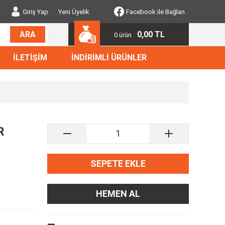
Giriş Yap
Yeni Üyelik
Facebook ile Bağlan
0,00 TL
ARA
0 ürün
İLETİŞİM
İNDİRİMLİ ÜRÜNLER
R
SEPETE EKLE
HEMEN AL