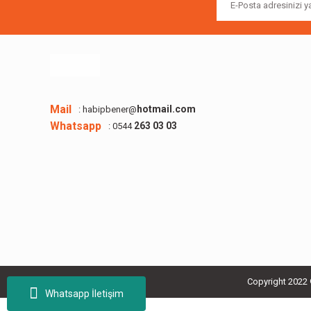
Mail
hotmail.com
: habipbener@
Whatsapp
263 03 03
: 0544
Copyright 2022 ©
Whatsapp İletişim