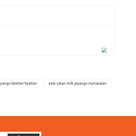
ilirsiniz.
iyango biletleri fiyatları
eski çıkan milli piyango numaraları