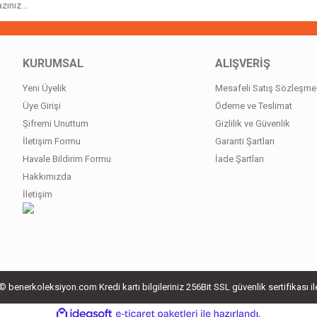
Gönder
KURUMSAL
ALIŞVERİŞ
Yeni Üyelik
Mesafeli Satış Sözleşme
Üye Girişi
Ödeme ve Teslimat
Şifremi Unuttum
Gizlilik ve Güvenlik
İletişim Formu
Garanti Şartları
Havale Bildirim Formu
İade Şartları
Hakkımızda
İletişim
 benerkoleksiyon.com Kredi kartı bilgileriniz 256Bit SSL güvenlik sertifikası i
ile
ideasoft
e-