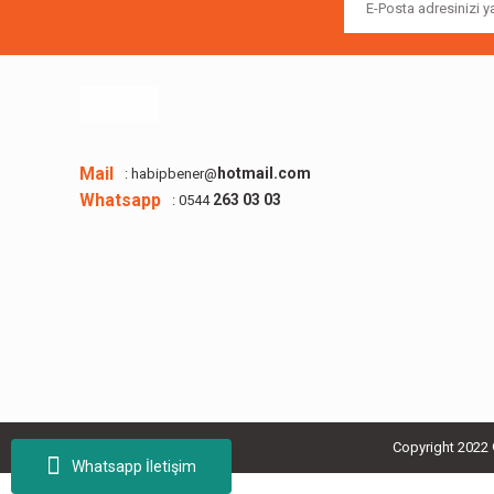
Mail
hotmail.com
: habipbener@
Whatsapp
263 03 03
: 0544
Copyright 2022 ©
Whatsapp İletişim