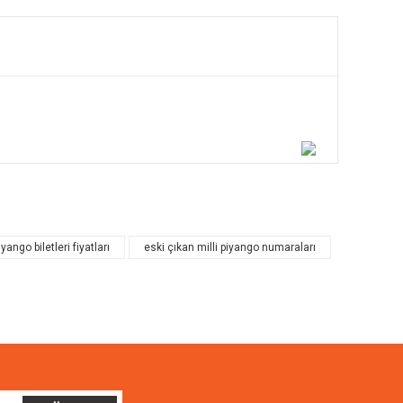
ilirsiniz.
iyango biletleri fiyatları
eski çıkan milli piyango numaraları