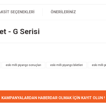
AKSIT SEÇENEKLERI
ÖNERILERINIZ
t - G Serisi
onularda yetersiz gördüğünüz noktaları öneri formunu kullanarak tarafımıza ileteb
Bu ürüne ilk yorumu siz yapın!
eski milli piyango sonuçları
eski milli piyango biletleri
eski milli p
Yorum Yaz
KAMPANYALARDAN HABERDAR OLMAK İÇİN KAYIT OLUN !