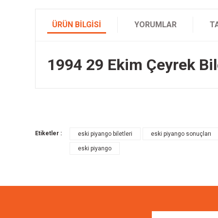
ÜRÜN BILGISI
YORUMLAR
T
1994 29 Ekim Çeyrek Bile
Bu ürünün fiyat bilgisi, resim, ürün açıklamalarında ve diğer k
Görüş ve önerileriniz için teşekkür ederiz.
Etiketler :
eski piyango biletleri
eski piyango sonuçları
Ürün resmi kalitesiz, bozuk veya görüntülenemiyor.
eski piyango
Ürün açıklamasında eksik bilgiler bulunuyor.
Ürün bilgilerinde hatalar bulunuyor.
Ürün fiyatı diğer sitelerden daha pahalı.
Bu ürüne benzer farklı alternatifler olmalı.