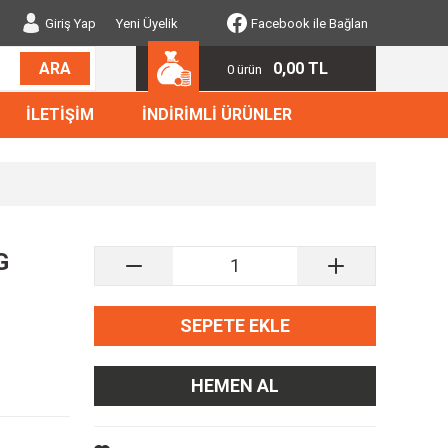
Giriş Yap
Yeni Üyelik
Facebook ile Bağlan
0,00 TL
ARA
0 ürün
İLETİŞİM
İNDİRİMLİ ÜRÜNLER
G
SEPETE EKLE
HEMEN AL